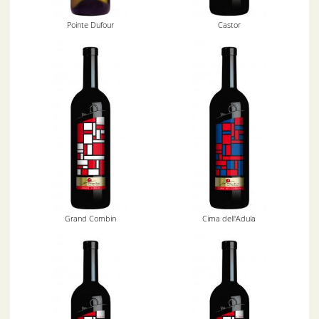
Pointe Dufour
Castor
Grand Combin
Cima dell'Adula