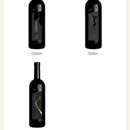
Diolinoir
Malbec