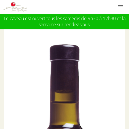
Le caveau est ouvert tous les samedis de 9h30 à 12h30 et la
semaine sur rendez-vous.