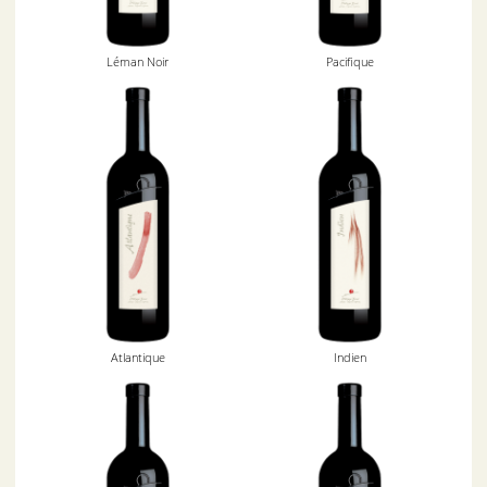
Léman Noir
Pacifique
Atlantique
Indien