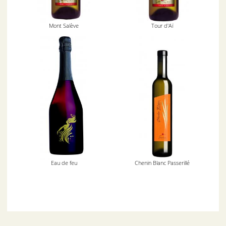
Mont Salève
Tour d'Aï
Eau de feu
Chenin Blanc Passerillé