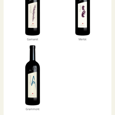
Gamaret
Merlot
Grammont