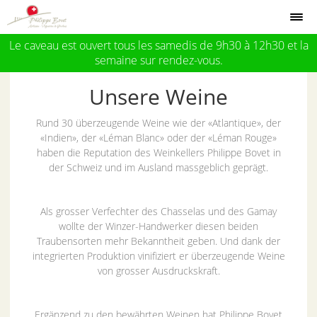
Le caveau est ouvert tous les samedis de 9h30 à 12h30 et la
semaine sur rendez-vous.
Unsere Weine
Rund 30 überzeugende Weine wie der «Atlantique», der
«Indien», der «Léman Blanc» oder der «Léman Rouge»
haben die Reputation des Weinkellers Philippe Bovet in
der Schweiz und im Ausland massgeblich geprägt.
Als grosser Verfechter des Chasselas und des Gamay
wollte der Winzer-Handwerker diesen beiden
Traubensorten mehr Bekanntheit geben. Und dank der
integrierten Produktion vinifiziert er überzeugende Weine
von grosser Ausdruckskraft.
Ergänzend zu den bewährten Weinen hat Philippe Bovet