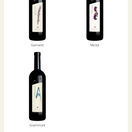
Gamaret
Merlot
Grammont