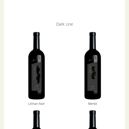
Dark Line
Léman Noir
Merlot