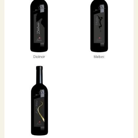
Diolinoir
Malbec