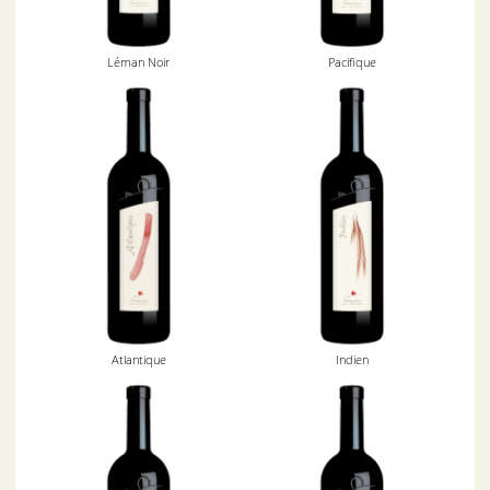
Léman Noir
Pacifique
Atlantique
Indien