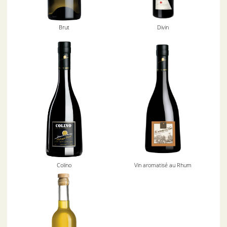
Brut
Divin
Colino
Vin aromatisé au Rhum